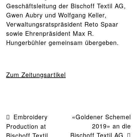
Geschäftsleitung der Bischoff Textil AG,
Gwen Aubry und Wolfgang Keller,
Verwaltungsratspräsident Reto Spaar
sowie Ehrenpräsident Max R.
Hungerbühler gemeinsam übergeben.
Zum Zeitungsartikel
BEITRAGSNAVIGATION
Embroidery
«Goldener Schemel
2019» an die
Production at
Bischoff Textil AG
Bischoff Textil